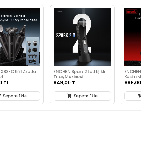
X8S-C 5’i 1 Arada
ENCHEN Spark 2 Led Işıklı
ENCHEN
eti
Tıraş Makinesi
Kesim M
0 TL
949,00 TL
899,00
Sepete Ekle
Sepete Ekle