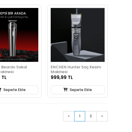
 Beardo Sakal
ENCHEN Hunter Saç Kesim
akinesi
Makinesi
 TL
999,99 TL
Sepete Ekle
Sepete Ekle
«
1
2
»