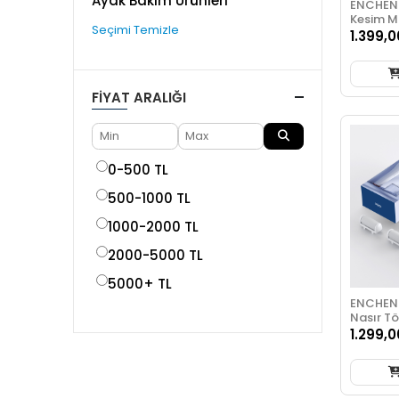
Ayak Bakım Ürünleri
ENCHEN 
Kesim M
Seçimi Temizle
1.399,0
FIYAT ARALIĞI
0-500 TL
500-1000 TL
1000-2000 TL
2000-5000 TL
5000+ TL
ENCHEN R
Nasır T
1.299,0