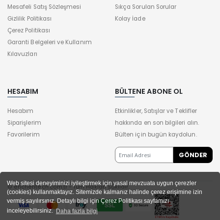
Mesafeli Satış Sözleşmesi
Sıkça Sorulan Sorular
Gizlilik Politikası
Kolay İade
Çerez Politikası
Garanti Belgeleri ve Kullanım
Kılavuzları
HESABIM
BÜLTENE ABONE OL
Hesabım
Etkinlikler, Satışlar ve Teklifler
Siparişlerim
hakkında en son bilgileri alın.
Favorilerim
Bülten için bugün kaydolun.
Web sitesi deneyiminizi iyileştirmek için yasal mevzuata uygun çerezler
© enchentech.com.tr - Tüm Hakları Saklıdır.
(cookies) kullanmaktayız. Sitemizde kalmanız halinde çerez erişimine izin
vermiş sayılırsınız. Detaylı bilgi için Çerez Politikası sayfamızı
inceleyebilirsiniz.
Daha fazla bilgi