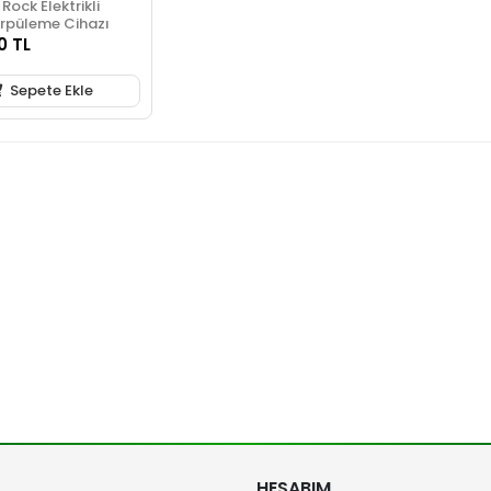
ock Elektrikli
örpüleme Cihazı
0 TL
Sepete Ekle
HESABIM