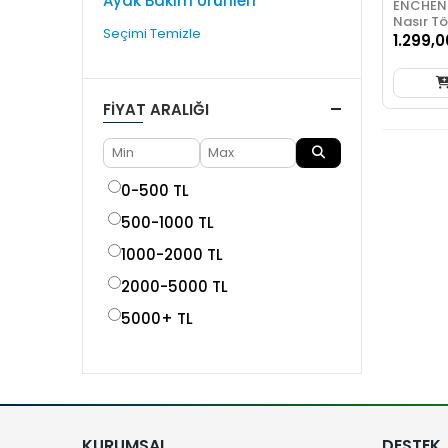
Ayak Bakım Ürünleri
ENCHEN R
Nasır T
Seçimi Temizle
1.299,0
FIYAT ARALIĞI
0-500 TL
500-1000 TL
1000-2000 TL
2000-5000 TL
5000+ TL
KURUMSAL
DESTEK