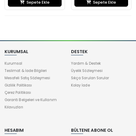
Sepete Ekle
Sepete Ekle
KURUMSAL
DESTEK
Kurumsal
Yardım & Destek
Teslimat & İade Bilgileri
Üyelik Sözleşmesi
Mesafeli Satış Sözleşmesi
Sıkça Sorulan Sorular
Gizlilik Politikası
Kolay İade
Çerez Politikası
Garanti Belgeleri ve Kullanım
Kılavuzları
HESABIM
BÜLTENE ABONE OL